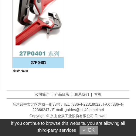
27P0401
鹰式虎钳
数量 :
公司简介
|
产品目录
|
联系我们
|
首页
台湾台中市北区东成一街38号 / TEL : 886-4-22318022 / FAX : 886-4-
22366247 / E-mail:
goldes@ms49.hinet.net
Copyright
©
京山金属工业股份有限公司
Taiwan
Products
,
B2BManufactures
,
B2BChinaSources
If you continue to browse this website, you are allowing all
third-party services
✓ OK